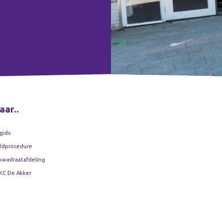
aar..
gids
ldprocedure
kwadraatafdeling
KC De Akker