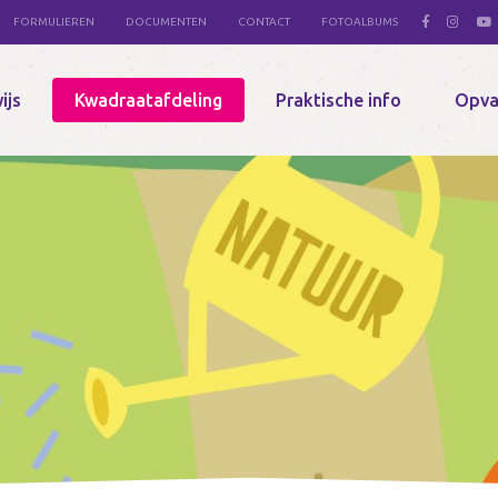
FORMULIEREN
DOCUMENTEN
CONTACT
FOTOALBUMS
ijs
Kwadraatafdeling
Praktische info
Opva