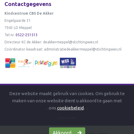
Contactgegevens
Kindcentrum CBS De Akker
Engelgaarde 31
7943 LD Meppel
Tel nr.
0522-251513
Directeur KC de Akker:
deakkermeppel@stichtingwies.nl
Coördinator kwadraat:
administratiedeakkermeppel@stichtingwies.nl
PRIVACYSTATEMENT
Deze website maakt gebruik van cookies. Om gebruik te
maken van onze website dient u akkoord te gaan met
COOKIEBELEID
ons
cookiebeleid
.
ALGEMENE VOORWAARDEN
DISCLAIMER
Akkoord