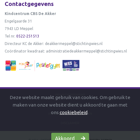
Contactgegevens
Kindcentrum CBS De Akker
Engelgaarde 31
7943 LD Meppel
Tel nr.
0522-251513
Directeur KC de Akker:
deakkermeppel@stichtingwies.nl
Coördinator kwadraat:
administratiedeakkermeppel@stichtingwies.nl
PRIVACYSTATEMENT
Deze website maakt gebruik van cookies. Om gebruik te
maken van onze website dient u akkoord te gaan met
COOKIEBELEID
ons
cookiebeleid
.
ALGEMENE VOORWAARDEN
DISCLAIMER
Akkoord
© 2026 - ONTWERP & REALISATIE DOOR
FIZZ | DIGITAL AGENCY