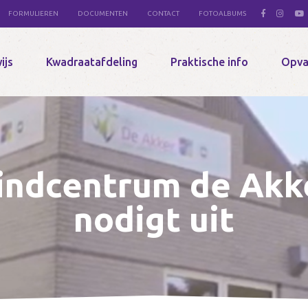
FORMULIEREN
DOCUMENTEN
CONTACT
FOTOALBUMS
ijs
Kwadraatafdeling
Praktische info
Opva
indcentrum de Akk
nodigt uit