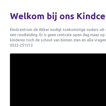
Welkom bij ons Kindc
Kindcentrum de Akker nodigt toekomstige ouders uit
een rondleiding. Er is geen centrale open dag maar o
kinderen toch de school van binnen zien en alle vragen
0522-251513