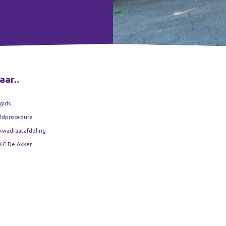
aar..
gids
ldprocedure
kwadraatafdeling
KC De Akker