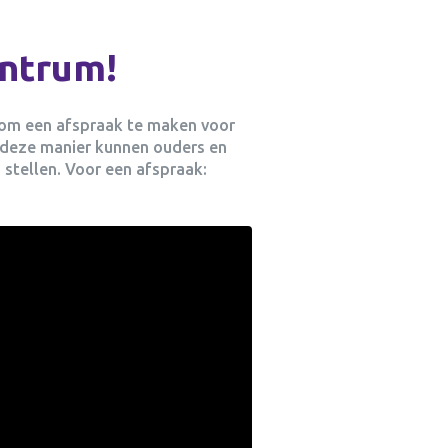
entrum!
 om een afspraak te maken voor
p deze manier kunnen ouders en
 stellen. Voor een afspraak: